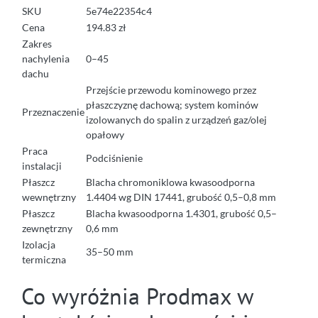
SKU
5e74e22354c4
Cena
194.83 zł
Zakres
nachylenia
0–45
dachu
Przejście przewodu kominowego przez
płaszczyznę dachową; system kominów
Przeznaczenie
izolowanych do spalin z urządzeń gaz/olej
opałowy
Praca
Podciśnienie
instalacji
Płaszcz
Blacha chromoniklowa kwasoodporna
wewnętrzny
1.4404 wg DIN 17441, grubość 0,5–0,8 mm
Płaszcz
Blacha kwasoodporna 1.4301, grubość 0,5–
zewnętrzny
0,6 mm
Izolacja
35–50 mm
termiczna
Co wyróżnia Prodmax w