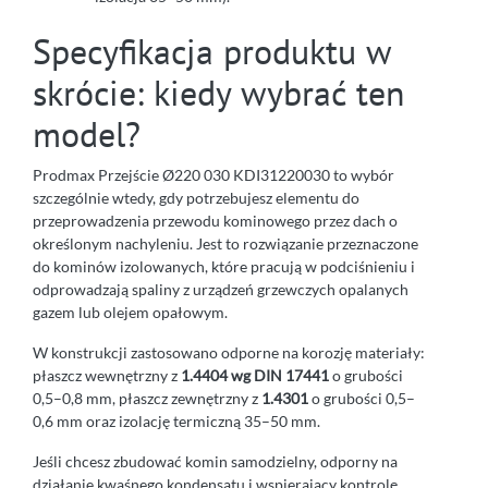
Specyfikacja produktu w
skrócie: kiedy wybrać ten
model?
Prodmax Przejście Ø220 030 KDI31220030 to wybór
szczególnie wtedy, gdy potrzebujesz elementu do
przeprowadzenia przewodu kominowego przez dach o
określonym nachyleniu. Jest to rozwiązanie przeznaczone
do kominów izolowanych, które pracują w podciśnieniu i
odprowadzają spaliny z urządzeń grzewczych opalanych
gazem lub olejem opałowym.
W konstrukcji zastosowano odporne na korozję materiały:
płaszcz wewnętrzny z
1.4404 wg DIN 17441
o grubości
0,5–0,8 mm, płaszcz zewnętrzny z
1.4301
o grubości 0,5–
0,6 mm oraz izolację termiczną 35–50 mm.
Jeśli chcesz zbudować komin samodzielny, odporny na
działanie kwaśnego kondensatu i wspierający kontrolę