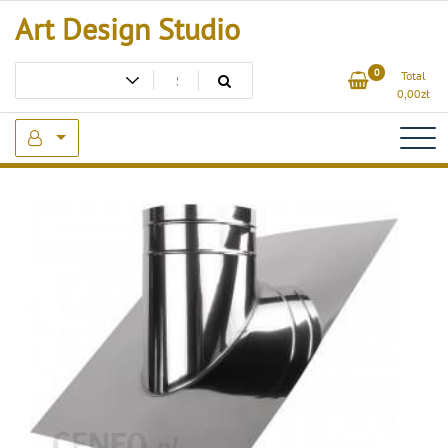
Skip
Art Design Studio
to
content
0
Total
0,00
zł