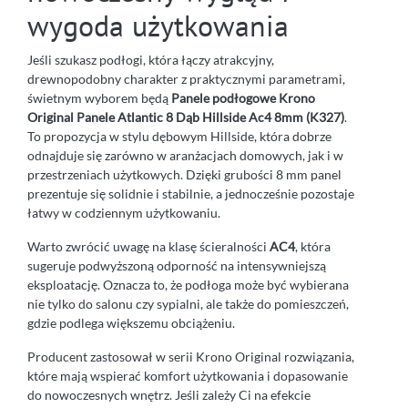
wygoda użytkowania
Jeśli szukasz podłogi, która łączy atrakcyjny,
drewnopodobny charakter z praktycznymi parametrami,
świetnym wyborem będą
Panele podłogowe Krono
Original Panele Atlantic 8 Dąb Hillside Ac4 8mm (K327)
.
To propozycja w stylu dębowym Hillside, która dobrze
odnajduje się zarówno w aranżacjach domowych, jak i w
przestrzeniach użytkowych. Dzięki grubości 8 mm panel
prezentuje się solidnie i stabilnie, a jednocześnie pozostaje
łatwy w codziennym użytkowaniu.
Warto zwrócić uwagę na klasę ścieralności
AC4
, która
sugeruje podwyższoną odporność na intensywniejszą
eksploatację. Oznacza to, że podłoga może być wybierana
nie tylko do salonu czy sypialni, ale także do pomieszczeń,
gdzie podlega większemu obciążeniu.
Producent zastosował w serii Krono Original rozwiązania,
które mają wspierać komfort użytkowania i dopasowanie
do nowoczesnych wnętrz. Jeśli zależy Ci na efekcie