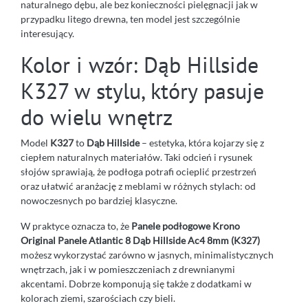
naturalnego dębu, ale bez konieczności pielęgnacji jak w
przypadku litego drewna, ten model jest szczególnie
interesujący.
Kolor i wzór: Dąb Hillside
K327 w stylu, który pasuje
do wielu wnętrz
Model
K327
to
Dąb Hillside
– estetyka, która kojarzy się z
ciepłem naturalnych materiałów. Taki odcień i rysunek
słojów sprawiają, że podłoga potrafi ocieplić przestrzeń
oraz ułatwić aranżację z meblami w różnych stylach: od
nowoczesnych po bardziej klasyczne.
W praktyce oznacza to, że
Panele podłogowe Krono
Original Panele Atlantic 8 Dąb Hillside Ac4 8mm (K327)
możesz wykorzystać zarówno w jasnych, minimalistycznych
wnętrzach, jak i w pomieszczeniach z drewnianymi
akcentami. Dobrze komponują się także z dodatkami w
kolorach ziemi, szarościach czy bieli.