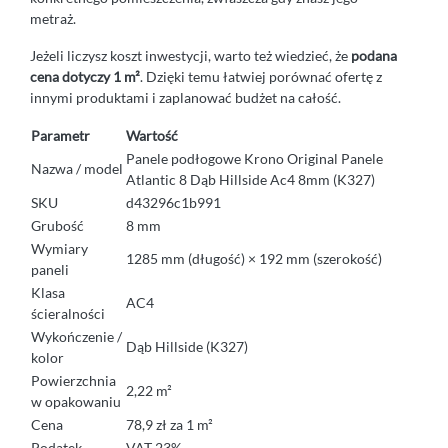
metraż.
Jeżeli liczysz koszt inwestycji, warto też wiedzieć, że
podana
cena dotyczy 1 m²
. Dzięki temu łatwiej porównać ofertę z
innymi produktami i zaplanować budżet na całość.
Parametr
Wartość
Panele podłogowe Krono Original Panele
Nazwa / model
Atlantic 8 Dąb Hillside Ac4 8mm (K327)
SKU
d43296c1b991
Grubość
8 mm
Wymiary
1285 mm (długość) × 192 mm (szerokość)
paneli
Klasa
AC4
ścieralności
Wykończenie /
Dąb Hillside (K327)
kolor
Powierzchnia
2,22 m²
w opakowaniu
Cena
78,9 zł za 1 m²
Podatek
VAT 23%