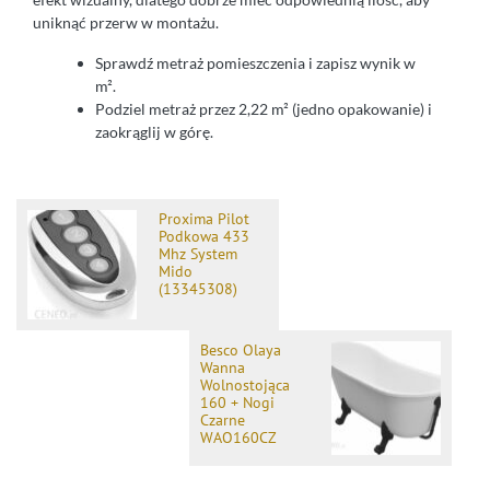
uniknąć przerw w montażu.
Sprawdź metraż pomieszczenia i zapisz wynik w
m².
Podziel metraż przez 2,22 m² (jedno opakowanie) i
zaokrąglij w górę.
Proxima Pilot
Podkowa 433
Mhz System
Mido
(13345308)
Besco Olaya
Wanna
Wolnostojąca
160 + Nogi
Czarne
WAO160CZ