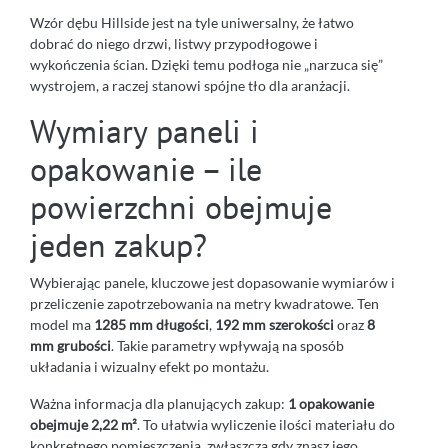
Wzór dębu Hillside jest na tyle uniwersalny, że łatwo
dobrać do niego drzwi, listwy przypodłogowe i
wykończenia ścian. Dzięki temu podłoga nie „narzuca się”
wystrojem, a raczej stanowi spójne tło dla aranżacji.
Wymiary paneli i
opakowanie – ile
powierzchni obejmuje
jeden zakup?
Wybierając panele, kluczowe jest dopasowanie wymiarów i
przeliczenie zapotrzebowania na metry kwadratowe. Ten
model ma
1285 mm długości
,
192 mm szerokości
oraz
8
mm grubości
. Takie parametry wpływają na sposób
układania i wizualny efekt po montażu.
Ważna informacja dla planujących zakup:
1 opakowanie
obejmuje 2,22 m²
. To ułatwia wyliczenie ilości materiału do
konkretnego pomieszczenia, zwłaszcza gdy znasz jego