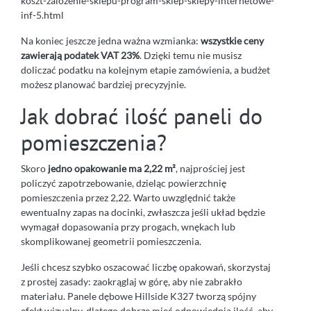
koszt-zalozenie-sklepu-program-sklep-sklepy-internetowe-
inf-5.html
Na koniec jeszcze jedna ważna wzmianka:
wszystkie ceny
zawierają podatek VAT 23%
. Dzięki temu nie musisz
doliczać podatku na kolejnym etapie zamówienia, a budżet
możesz planować bardziej precyzyjnie.
Jak dobrać ilość paneli do
pomieszczenia?
Skoro
jedno opakowanie ma 2,22 m²
, najprościej jest
policzyć zapotrzebowanie, dzieląc powierzchnię
pomieszczenia przez 2,22. Warto uwzględnić także
ewentualny zapas na docinki, zwłaszcza jeśli układ będzie
wymagał dopasowania przy progach, wnękach lub
skomplikowanej geometrii pomieszczenia.
Jeśli chcesz szybko oszacować liczbę opakowań, skorzystaj
z prostej zasady: zaokrąglaj w górę, aby nie zabrakło
materiału. Panele dębowe Hillside K327 tworzą spójny
efekt wizualny, dlatego dobrze mieć odpowiednią ilość, aby