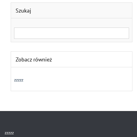
Szukaj
Search for:
Zobacz również
zzzzz
zzzzz