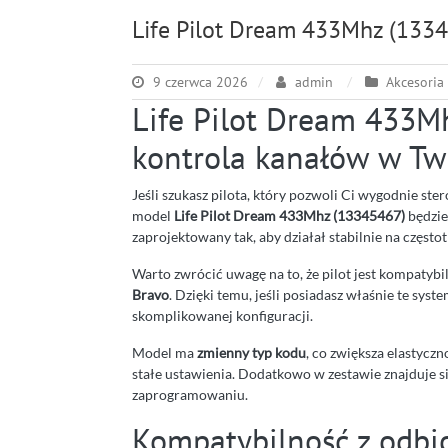
Life Pilot Dream 433Mhz (133
9 czerwca 2026
admin
Akcesoria
Life Pilot Dream 433M
kontrola kanałów w Tw
Jeśli szukasz pilota, który pozwoli Ci wygodnie 
model
Life Pilot Dream 433Mhz (13345467)
będzie
zaprojektowany tak, aby działał stabilnie na częst
Warto zwrócić uwagę na to, że pilot jest kompatyb
Bravo
. Dzięki temu, jeśli posiadasz właśnie te sys
skomplikowanej konfiguracji.
Model ma
zmienny typ kodu
, co zwiększa elastyc
stałe ustawienia. Dodatkowo w zestawie znajduje się
zaprogramowaniu.
Kompatybilność z odbior