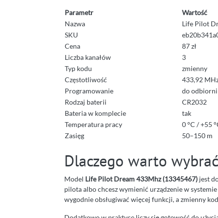
Parametr
Wartość
Nazwa
Life Pilot
SKU
eb20b341a
Cena
87 zł
Liczba kanałów
3
Typ kodu
zmienny
Częstotliwość
433,92 MH
Programowanie
do odbiorni
Rodzaj baterii
CR2032
Bateria w komplecie
tak
Temperatura pracy
0 °C / +55 
Zasięg
50–150 m
Dlaczego warto wybrać 
Model
Life Pilot Dream 433Mhz (13345467)
jest d
pilota albo chcesz wymienić urządzenie w systemie
wygodnie obsługiwać więcej funkcji, a zmienny k
Dodatkowo w praktyce liczy się gotowość do użyci