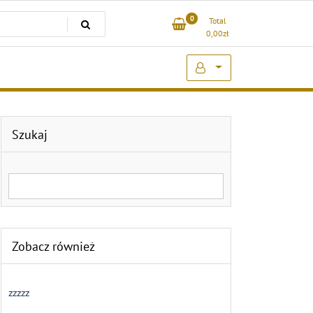
0
Total
0,00
zł
Szukaj
Search for:
Zobacz również
zzzzz