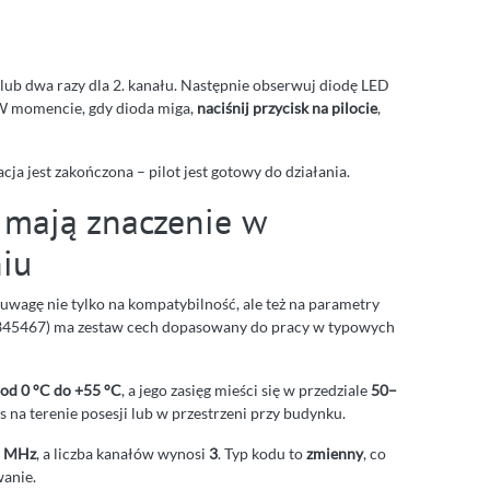
łu lub dwa razy dla 2. kanału. Następnie obserwuj diodę LED
 W momencie, gdy dioda miga,
naciśnij przycisk na pilocie
,
acja jest zakończona – pilot jest gotowy do działania.
 mają znaczenie w
iu
uwagę nie tylko na kompatybilność, ale też na parametry
(13345467) ma zestaw cech dopasowany do pracy w typowych
od 0 °C do +55 °C
, a jego zasięg mieści się w przedziale
50–
s na terenie posesji lub w przestrzeni przy budynku.
2 MHz
, a liczba kanałów wynosi
3
. Typ kodu to
zmienny
, co
wanie.