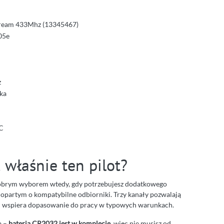
 Dream 433Mhz (13345467)
05e
z
ka
°C
właśnie ten pilot?
obrym wyborem wtedy, gdy potrzebujesz dodatkowego
 opartym o kompatybilne odbiorniki. Trzy kanały pozwalają
od wspiera dopasowanie do pracy w typowych warunkach.
a –
bateria CR2032 jest w komplecie
, więc nie musisz od