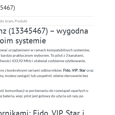
45467)
 do bram
,
Produkt
hz (13345467) – wygodna
oim systemie
sterować urządzeniami w ramach kompatybilnych systemów,
 bardzo praktycznym wyborem. To pilot z 3 kanałami,
otliwości 433,92 MHz i ułatwiał codzienne użytkowanie.
ilny z konkretnymi seriami odbiorników:
Fido
,
VIP
,
Star
oraz
temy, możesz zastąpić lub uzupełnić zdalne sterowanie bez
zność komunikacji w porównaniu do rozwiązań opartych o
 bateria, więc pilot jest gotowy do użycia od razu po
nikami: Fido, VIP, Star i