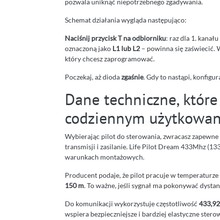
pozwala uniknąć niepotrzebnego zgadywania.
Schemat działania wygląda następująco:
Naciśnij przycisk T na odbiorniku
: raz dla 1. kana
oznaczoną jako
L1 lub L2
– powinna się zaświecić.
który chcesz zaprogramować.
Poczekaj, aż dioda
zgaśnie
. Gdy to nastąpi, konfigur
Dane techniczne, które
codziennym użytkowan
Wybierając pilot do sterowania, zwracasz zapewne 
transmisji i zasilanie. Life Pilot Dream 433Mhz 
warunkach montażowych.
Producent podaje, że pilot pracuje w temperaturze
150 m
. To ważne, jeśli sygnał ma pokonywać dystan
Do komunikacji wykorzystuje częstotliwość
433,9
wspiera bezpieczniejsze i bardziej elastyczne stero