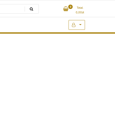
0
Total
0,00
zł