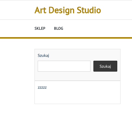
Skip
Art Design Studio
to
content
SKLEP
BLOG
Szukaj
Szukaj
zzzzz