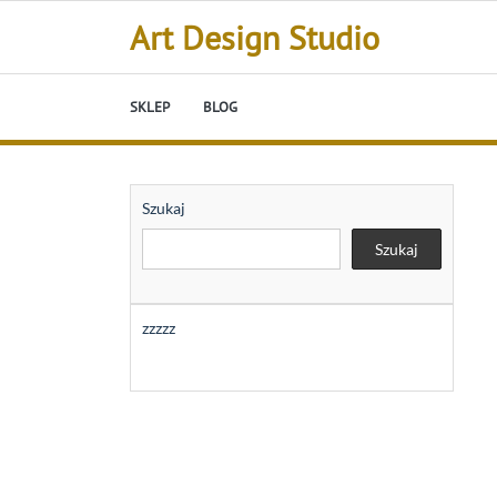
Skip
Art Design Studio
to
content
SKLEP
BLOG
Szukaj
Szukaj
zzzzz