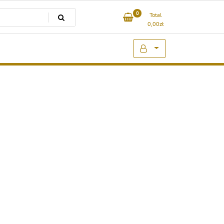
0
Total
0,00
zł