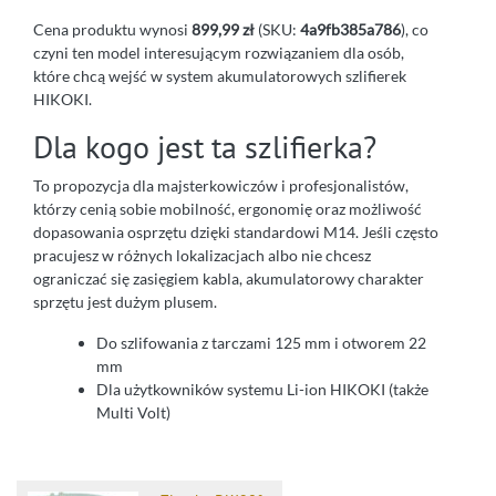
Cena produktu wynosi
899,99 zł
(SKU:
4a9fb385a786
), co
czyni ten model interesującym rozwiązaniem dla osób,
które chcą wejść w system akumulatorowych szlifierek
HIKOKI.
Dla kogo jest ta szlifierka?
To propozycja dla majsterkowiczów i profesjonalistów,
którzy cenią sobie mobilność, ergonomię oraz możliwość
dopasowania osprzętu dzięki standardowi M14. Jeśli często
pracujesz w różnych lokalizacjach albo nie chcesz
ograniczać się zasięgiem kabla, akumulatorowy charakter
sprzętu jest dużym plusem.
Do szlifowania z tarczami 125 mm i otworem 22
mm
Dla użytkowników systemu Li-ion HIKOKI (także
Multi Volt)