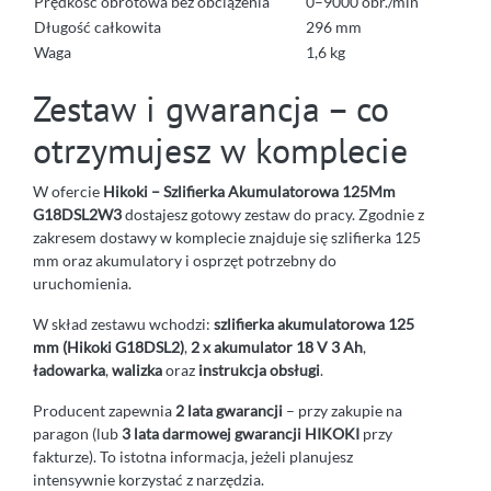
Prędkość obrotowa bez obciążenia
0–9000 obr./min
Długość całkowita
296 mm
Waga
1,6 kg
Zestaw i gwarancja – co
otrzymujesz w komplecie
W ofercie
Hikoki – Szlifierka Akumulatorowa 125Mm
G18DSL2W3
dostajesz gotowy zestaw do pracy. Zgodnie z
zakresem dostawy w komplecie znajduje się szlifierka 125
mm oraz akumulatory i osprzęt potrzebny do
uruchomienia.
W skład zestawu wchodzi:
szlifierka akumulatorowa 125
mm (Hikoki G18DSL2)
,
2 x akumulator 18 V 3 Ah
,
ładowarka
,
walizka
oraz
instrukcja obsługi
.
Producent zapewnia
2 lata gwarancji
– przy zakupie na
paragon (lub
3 lata darmowej gwarancji HIKOKI
przy
fakturze). To istotna informacja, jeżeli planujesz
intensywnie korzystać z narzędzia.