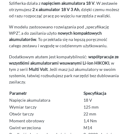
Szlifierka działa z
napięciem akumulatora 18 V
. W zestawie
otrzymujesz
2 x akumulator 18 V 3 Ah
, dzięki czemu możesz
od razu rozpocząć pracę po wyjęciu narzędzia z walizki.
W modelu zastosowano rozwiązania pod „specyfikację
WPZ”, a do zasilania użyto
nowych kompaktowych
akumulatorów
. To przekłada się na lepszą poręczność
całego zestawu i wygodę w codziennym użytkowaniu.
Dodatkowym atutem jest kompatybilność:
współpracuje ze
wszystkimi akumulatorami wsuwanymi Li-ion HIKOKI
, w
tym z serii
Multi Volt
. Jeśli masz już akumulatory w swoim
systemie, łatwiej rozbudujesz park narzędzi bez dublowania
zasilaczy.
Parametr
Specyfikacja
Napięcie akumulatora
18 V
Wymiar tarczy
125 mm
Otwór tarczy
22 mm
Moment obrotowy
1,4 Nm
Gwint wrzeciona
M14