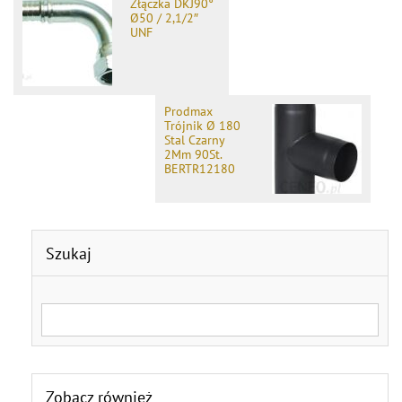
Złączka DKJ90°
Ø50 / 2,1/2″
UNF
Prodmax
Trójnik Ø 180
Stal Czarny
2Mm 90St.
BERTR12180
Szukaj
Search for:
Zobacz również