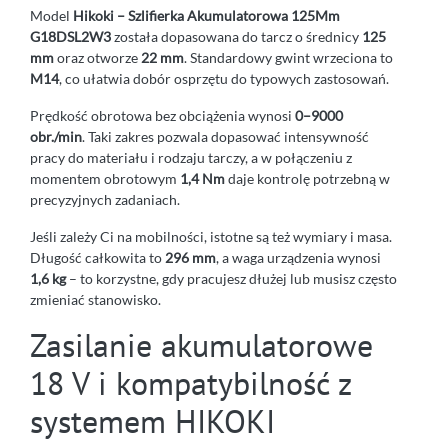
Model
Hikoki – Szlifierka Akumulatorowa 125Mm
G18DSL2W3
została dopasowana do tarcz o średnicy
125
mm
oraz otworze
22 mm
. Standardowy gwint wrzeciona to
M14
, co ułatwia dobór osprzętu do typowych zastosowań.
Prędkość obrotowa bez obciążenia wynosi
0–9000
obr./min
. Taki zakres pozwala dopasować intensywność
pracy do materiału i rodzaju tarczy, a w połączeniu z
momentem obrotowym
1,4 Nm
daje kontrolę potrzebną w
precyzyjnych zadaniach.
Jeśli zależy Ci na mobilności, istotne są też wymiary i masa.
Długość całkowita to
296 mm
, a waga urządzenia wynosi
1,6 kg
– to korzystne, gdy pracujesz dłużej lub musisz często
zmieniać stanowisko.
Zasilanie akumulatorowe
18 V i kompatybilność z
systemem HIKOKI