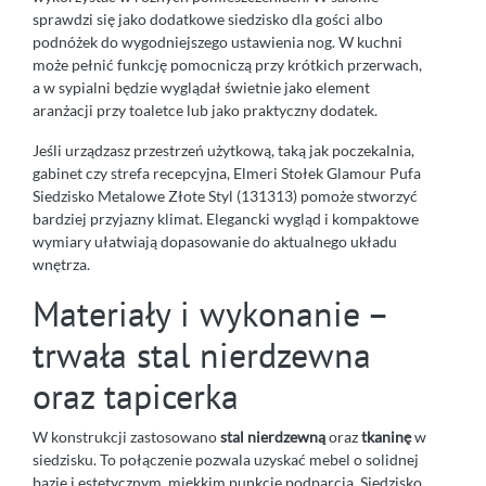
sprawdzi się jako dodatkowe siedzisko dla gości albo
podnóżek do wygodniejszego ustawienia nog. W kuchni
może pełnić funkcję pomocniczą przy krótkich przerwach,
a w sypialni będzie wyglądał świetnie jako element
aranżacji przy toaletce lub jako praktyczny dodatek.
Jeśli urządzasz przestrzeń użytkową, taką jak poczekalnia,
gabinet czy strefa recepcyjna, Elmeri Stołek Glamour Pufa
Siedzisko Metalowe Złote Styl (131313) pomoże stworzyć
bardziej przyjazny klimat. Elegancki wygląd i kompaktowe
wymiary ułatwiają dopasowanie do aktualnego układu
wnętrza.
Materiały i wykonanie –
trwała stal nierdzewna
oraz tapicerka
W konstrukcji zastosowano
stal nierdzewną
oraz
tkaninę
w
siedzisku. To połączenie pozwala uzyskać mebel o solidnej
bazie i estetycznym, miękkim punkcie podparcia. Siedzisko