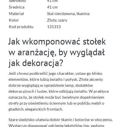
Szerokość
41 cm
Średnica
41 cm
Materiał
Stal nierdzewna, tkanina
Kolor
Złoty, szary
Kod produktu
131313
Jak wkomponować stołek
w aranżację, by wyglądał
jak dekoracja?
Jeśli chcesz podkreślić jego charakter, ustaw go blisko
elementów, które lubią światło i połysk. Złote akcenty
dobrze wyglądają w sąsiedztwie lamp, dodatków
dekoracyjnych i luster, które odbijają światło. W praktyce
oznacza to, że stołek może być świetnym dopełnieniem
strefy przy oświetleniu ściennym lub w pobliżu mebli o
gładkich, eleganckich frontach.
Szare siedzisko ułatwia dobór tkanin i kolorów w otoczeniu.
Wystarczy dopasować odcienie tekstyliów (np. zasłony,