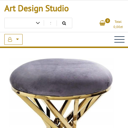
Skip
Art Design Studio
to
content
0
Total
0,00
zł