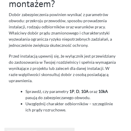
montażem?
Dobór zabezpieczenia powinien wynikać z parametrów
obwodu: przekroju przewodów, sposobu prowadzenia
instalacji, rodzaju odbiorników oraz warunków pracy.
Właściwy dobór prądu znamionowego i charakterystyki
wyzwalania ogranicza ryzyko niepotrzebnych zadziałań, a
jednocześnie zwiększa skuteczność ochrony.
Przed instalacją upewnij się, że wyłącznik jest przewidziany
do zastosowania w Twojej rozdzielnicy i spełnia wymagania
wynikające z projektu lub zaleceń dla danej instalacji. W
razie wątpliwości skonsultuj dobór z osobą posiadającą
uprawnienia.
Sprawdź, czy parametry
1P
,
D
,
10A
oraz
10kA
pasują do zabezpieczanego obwodu.
Uwzględnij charakter odbiorników – szczególnie
ich prądy rozruchowe.