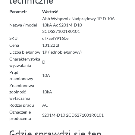
techniczne
Parametr
Wartość
Abb Wyłącznik Nadprądowy 1P D 10A
Nazwa / model
10kA Ac S201M-D10
2CDS271001R0101
SKU
df7aef99160e
Cena
131.22 zł
Liczba biegunów
1P (jednobiegunowy)
Charakterystyka
D
wyzwalania
Prąd
10A
znamionowy
Znamionowa
zdolność
10kA
wyłączania
Rodzaj prądu
AC
Oznaczenie
S201M-D10 2CDS271001R0101
producenta
Gdzie sprawdzi się ten