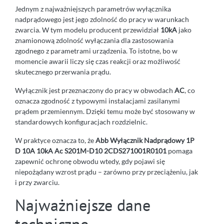
Jednym z najważniejszych parametrów wyłącznika
nadprądowego jest jego zdolność do pracy w warunkach
zwarcia. W tym modelu producent przewidział
10kA
jako
znamionową zdolność wyłączania dla zastosowania
zgodnego z parametrami urządzenia. To istotne, bo w
momencie awarii liczy się czas reakcji oraz możliwość
skutecznego przerwania prądu.
Wyłącznik jest przeznaczony do pracy w obwodach
AC
, co
oznacza zgodność z typowymi instalacjami zasilanymi
prądem przemiennym. Dzięki temu może być stosowany w
standardowych konfiguracjach rozdzielnic.
W praktyce oznacza to, że
Abb Wyłącznik Nadprądowy 1P
D 10A 10kA Ac S201M-D10 2CDS271001R0101
pomaga
zapewnić ochronę obwodu wtedy, gdy pojawi się
niepożądany wzrost prądu – zarówno przy przeciążeniu, jak
i przy zwarciu.
Najważniejsze dane