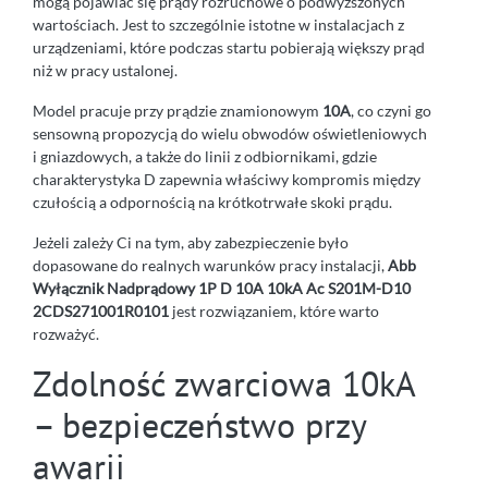
mogą pojawiać się prądy rozruchowe o podwyższonych
wartościach. Jest to szczególnie istotne w instalacjach z
urządzeniami, które podczas startu pobierają większy prąd
niż w pracy ustalonej.
Model pracuje przy prądzie znamionowym
10A
, co czyni go
sensowną propozycją do wielu obwodów oświetleniowych
i gniazdowych, a także do linii z odbiornikami, gdzie
charakterystyka D zapewnia właściwy kompromis między
czułością a odpornością na krótkotrwałe skoki prądu.
Jeżeli zależy Ci na tym, aby zabezpieczenie było
dopasowane do realnych warunków pracy instalacji,
Abb
Wyłącznik Nadprądowy 1P D 10A 10kA Ac S201M-D10
2CDS271001R0101
jest rozwiązaniem, które warto
rozważyć.
Zdolność zwarciowa 10kA
– bezpieczeństwo przy
awarii