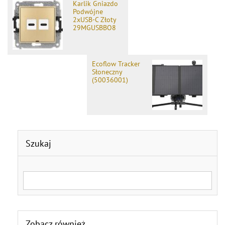
Karlik Gniazdo
Podwójne
2xUSB-C Złoty
29MGUSBBO8
Ecoflow Tracker
Słoneczny
(50036001)
Szukaj
Search for:
Zobacz również