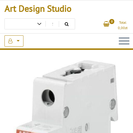
Skip
Art Design Studio
to
content
0
Total
0,00
zł