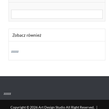
Search for:
Zobacz również
zzzzz
zzzzz
Copyright © 2026 Art Design Studio All Right Reserved.
|