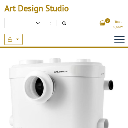
Skip
Art Design Studio
to
content
0
Total
0,00
zł