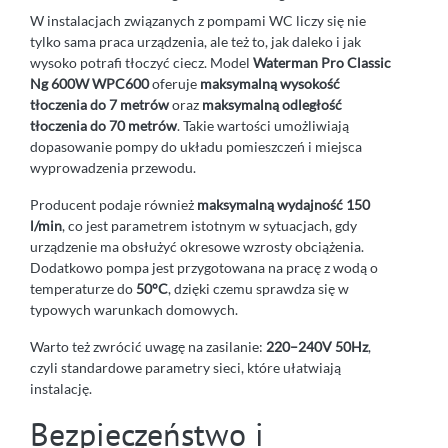
W instalacjach związanych z pompami WC liczy się nie
tylko sama praca urządzenia, ale też to, jak daleko i jak
wysoko potrafi tłoczyć ciecz. Model
Waterman Pro Classic
Ng 600W WPC600
oferuje
maksymalną wysokość
tłoczenia do 7 metrów
oraz
maksymalną odległość
tłoczenia do 70 metrów
. Takie wartości umożliwiają
dopasowanie pompy do układu pomieszczeń i miejsca
wyprowadzenia przewodu.
Producent podaje również
maksymalną wydajność 150
l/min
, co jest parametrem istotnym w sytuacjach, gdy
urządzenie ma obsłużyć okresowe wzrosty obciążenia.
Dodatkowo pompa jest przygotowana na pracę z wodą o
temperaturze do
50°C
, dzięki czemu sprawdza się w
typowych warunkach domowych.
Warto też zwrócić uwagę na zasilanie:
220–240V 50Hz
,
czyli standardowe parametry sieci, które ułatwiają
instalację.
Bezpieczeństwo i