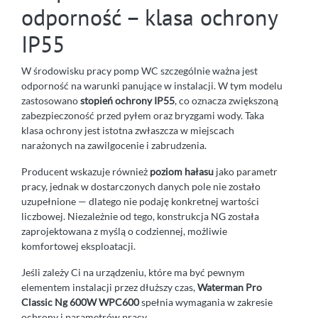
odporność – klasa ochrony
IP55
W środowisku pracy pomp WC szczególnie ważna jest
odporność na warunki panujące w instalacji. W tym modelu
zastosowano
stopień ochrony IP55
, co oznacza zwiększoną
zabezpieczoność przed pyłem oraz bryzgami wody. Taka
klasa ochrony jest istotna zwłaszcza w miejscach
narażonych na zawilgocenie i zabrudzenia.
Producent wskazuje również
poziom hałasu
jako parametr
pracy, jednak w dostarczonych danych pole nie zostało
uzupełnione — dlatego nie podaję konkretnej wartości
liczbowej. Niezależnie od tego, konstrukcja NG została
zaprojektowana z myślą o codziennej, możliwie
komfortowej eksploatacji.
Jeśli zależy Ci na urządzeniu, które ma być pewnym
elementem instalacji przez dłuższy czas,
Waterman Pro
Classic Ng 600W WPC600
spełnia wymagania w zakresie
ochrony i parametrów pracy.