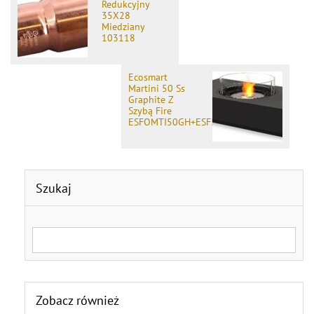
Redukcyjny
35X28
Miedziany
103118
Ecosmart
Martini 50 Ss
Graphite Z
Szybą Fire
ESFOMTI50GH+ESF5AGR530
Szukaj
Search for:
Zobacz również