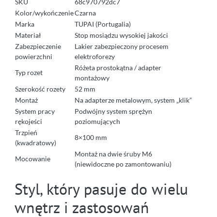
SKU
68c970792dc7
Kolor/wykończenie
Czarna
Marka
TUPAI (Portugalia)
Materiał
Stop mosiądzu wysokiej jakości
Zabezpieczenie
Lakier zabezpieczony procesem
powierzchni
elektroforezy
Różeta prostokątna / adapter
Typ rozet
montażowy
Szerokość rozety
52 mm
Montaż
Na adapterze metalowym, system „klik”
System pracy
Podwójny system sprężyn
rękojeści
poziomujących
Trzpień
8×100 mm
(kwadratowy)
Montaż na dwie śruby M6
Mocowanie
(niewidoczne po zamontowaniu)
Styl, który pasuje do wielu
wnętrz i zastosowań