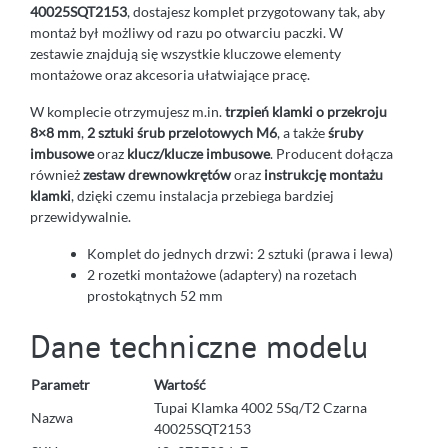
40025SQT2153
, dostajesz komplet przygotowany tak, aby
montaż był możliwy od razu po otwarciu paczki. W
zestawie znajdują się wszystkie kluczowe elementy
montażowe oraz akcesoria ułatwiające pracę.
W komplecie otrzymujesz m.in.
trzpień klamki o przekroju
8×8 mm
,
2 sztuki śrub przelotowych M6
, a także
śruby
imbusowe
oraz
klucz/klucze imbusowe
. Producent dołącza
również
zestaw drewnowkrętów
oraz
instrukcję montażu
klamki
, dzięki czemu instalacja przebiega bardziej
przewidywalnie.
Komplet do jednych drzwi: 2 sztuki (prawa i lewa)
2 rozetki montażowe (adaptery) na rozetach
prostokątnych 52 mm
Dane techniczne modelu
Parametr
Wartość
Tupai Klamka 4002 5Sq/T2 Czarna
Nazwa
40025SQT2153