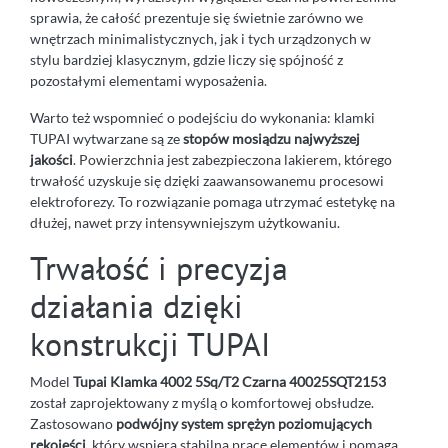
sprawia, że całość prezentuje się świetnie zarówno we
wnętrzach minimalistycznych, jak i tych urządzonych w
stylu bardziej klasycznym, gdzie liczy się spójność z
pozostałymi elementami wyposażenia.
Warto też wspomnieć o podejściu do wykonania: klamki
TUPAI wytwarzane są ze
stopów mosiądzu najwyższej
jakości
. Powierzchnia jest zabezpieczona lakierem, którego
trwałość uzyskuje się dzięki zaawansowanemu procesowi
elektroforezy. To rozwiązanie pomaga utrzymać estetykę na
dłużej, nawet przy intensywniejszym użytkowaniu.
Trwałość i precyzja
działania dzięki
konstrukcji TUPAI
Model
Tupai Klamka 4002 5Sq/T2 Czarna 40025SQT2153
został zaprojektowany z myślą o komfortowej obsłudze.
Zastosowano
podwójny system sprężyn poziomujących
rękojeści
, który wspiera stabilną pracę elementów i pomaga