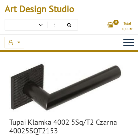
Skip
Art Design Studio
to
content
0
Total
0,00
zł
Tupai Klamka 4002 5Sq/T2 Czarna
40025SQT2153