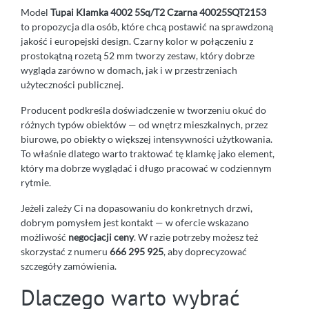
Model
Tupai Klamka 4002 5Sq/T2 Czarna 40025SQT2153
to propozycja dla osób, które chcą postawić na sprawdzoną
jakość i europejski design. Czarny kolor w połączeniu z
prostokątną rozetą 52 mm tworzy zestaw, który dobrze
wygląda zarówno w domach, jak i w przestrzeniach
użyteczności publicznej.
Producent podkreśla doświadczenie w tworzeniu okuć do
różnych typów obiektów — od wnętrz mieszkalnych, przez
biurowe, po obiekty o większej intensywności użytkowania.
To właśnie dlatego warto traktować tę klamkę jako element,
który ma dobrze wyglądać i długo pracować w codziennym
rytmie.
Jeżeli zależy Ci na dopasowaniu do konkretnych drzwi,
dobrym pomysłem jest kontakt — w ofercie wskazano
możliwość
negocjacji ceny
. W razie potrzeby możesz też
skorzystać z numeru
666 295 925
, aby doprecyzować
szczegóły zamówienia.
Dlaczego warto wybrać