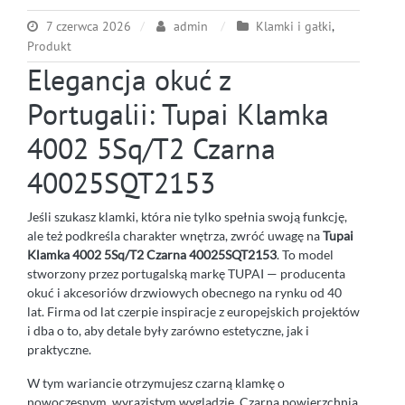
7 czerwca 2026
admin
Klamki i gałki
,
Produkt
Elegancja okuć z
Portugalii: Tupai Klamka
4002 5Sq/T2 Czarna
40025SQT2153
Jeśli szukasz klamki, która nie tylko spełnia swoją funkcję,
ale też podkreśla charakter wnętrza, zwróć uwagę na
Tupai
Klamka 4002 5Sq/T2 Czarna 40025SQT2153
. To model
stworzony przez portugalską markę TUPAI — producenta
okuć i akcesoriów drzwiowych obecnego na rynku od 40
lat. Firma od lat czerpie inspiracje z europejskich projektów
i dba o to, aby detale były zarówno estetyczne, jak i
praktyczne.
W tym wariancie otrzymujesz czarną klamkę o
nowoczesnym, wyrazistym wyglądzie. Czarna powierzchnia