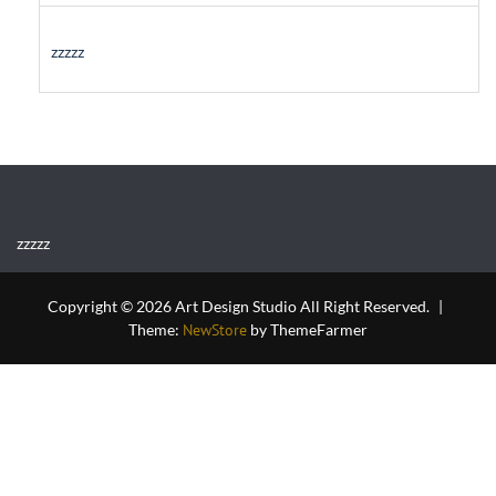
zzzzz
zzzzz
Copyright © 2026 Art Design Studio All Right Reserved.
|
Theme:
NewStore
by ThemeFarmer