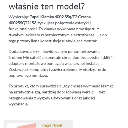
właśnie ten model?
Wybierając
Tupai Klamka 4002 5Sq/T2 Czarna
40025SQT2153
, zyskujesz połączenie estetyki i
funkcjonalności. To klamka wykonana z mosiądzu, z
trwałym lakierem zabezpieczonym elektroforezą — a do
tego przemyślana konstrukcja ułatwiająca montaż.
Dodatkowo dzięki niewidocznym po zamontowaniu
śrubom M6 całość prezentuje się schludnie, a system „klik” i
adaptery montażowe pomagają w sprawnej instalacji.
Zestaw jest kompletny i zawiera elementy niezbędne do
poprawnego montażu.
To produkt, który sprawdzi się, gdy chcesz wymienić klamkę
na estetyczniejszą, bardziej dopracowaną wersję — bez
rezygnowania z wygody użytkowania oraz jakości
wykonania.
Viega Nypel