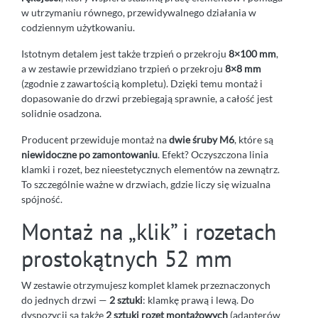
w utrzymaniu równego, przewidywalnego działania w
codziennym użytkowaniu.
Istotnym detalem jest także trzpień o przekroju
8×100 mm
,
a w zestawie przewidziano trzpień o przekroju
8×8 mm
(zgodnie z zawartością kompletu). Dzięki temu montaż i
dopasowanie do drzwi przebiegają sprawnie, a całość jest
solidnie osadzona.
Producent przewiduje montaż na
dwie śruby M6
, które są
niewidoczne po zamontowaniu
. Efekt? Oczyszczona linia
klamki i rozet, bez nieestetycznych elementów na zewnątrz.
To szczególnie ważne w drzwiach, gdzie liczy się wizualna
spójność.
Montaż na „klik” i rozetach
prostokątnych 52 mm
W zestawie otrzymujesz komplet klamek przeznaczonych
do jednych drzwi —
2 sztuki
: klamkę prawą i lewą. Do
dyspozycji są także
2 sztuki rozet montażowych
(adapterów