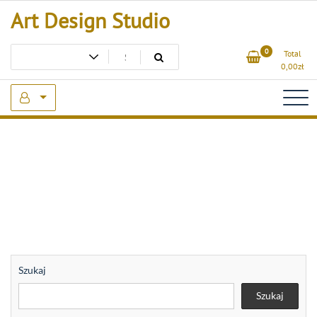
Skip
Art Design Studio
to
content
0
Total
0,00
zł
Szukaj
Szukaj