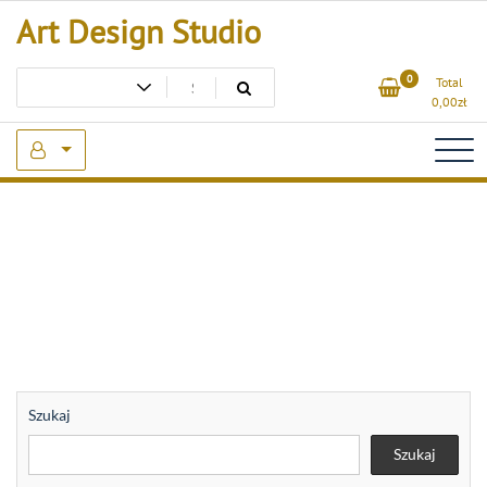
Skip
Art Design Studio
to
content
0
Total
0,00
zł
Szukaj
Szukaj