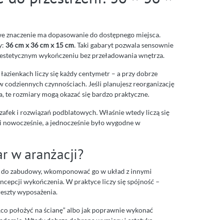
e znaczenie ma dopasowanie do dostępnego miejsca.
y:
36 cm x 36 cm x 15 cm
. Taki gabaryt pozwala sensownie
a estetycznym wykończeniu bez przeładowania wnętrza.
łazienkach liczy się każdy centymetr – a przy dobrze
 codziennych czynnościach. Jeśli planujesz reorganizację
a, te rozmiary mogą okazać się bardzo praktyczne.
zafek i rozwiązań podblatowych. Właśnie wtedy liczą się
 i nowocześnie, a jednocześnie było wygodne w
r w aranżacji?
t do zabudowy, wkomponować go w układ z innymi
ncepcji wykończenia. W praktyce liczy się spójność –
reszty wyposażenia.
u „co położyć na ścianę” albo jak poprawnie wykonać