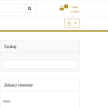
0
Total
0,00
zł
Szukaj
Search for:
Zobacz również
zzzzz