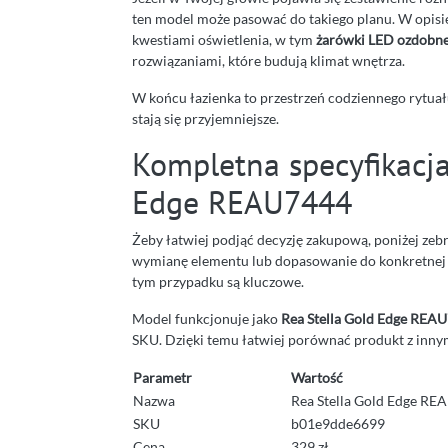
ten model może pasować do takiego planu. W opisie
kwestiami oświetlenia, w tym
żarówki LED ozdobn
rozwiązaniami, które budują klimat wnętrza.
W końcu łazienka to przestrzeń codziennego rytua
stają się przyjemniejsze.
Kompletna specyfikacja
Edge REAU7444
Żeby łatwiej podjąć decyzję zakupową, poniżej zebr
wymianę elementu lub dopasowanie do konkretnej 
tym przypadku są kluczowe.
Model funkcjonuje jako
Rea Stella Gold Edge REA
SKU. Dzięki temu łatwiej porównać produkt z inn
Parametr
Wartość
Nazwa
Rea Stella Gold Edge R
SKU
b01e9dde6699
Cena
329 zł