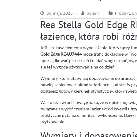
30 maja 2026
admin
Produkt
,
Um
Rea Stella Gold Edge 
łazience, która robi róż
Jeśli szukasz elementu wyposażenia, który łączy 
Gold Edge REAU7444
może trafić dokładnie w Twoj
uporządkować przestrzeń i nadać wnętrzu spójny, es
ale też wygoda użytkowania na co dzień.
Wymiary, które ułatwiają dopasowanie do aranżacj
łatwiej zaplanować układ w łazience – od strefy p
dostajesz gotowy kierunek stylistyczny, który świe
Warto też zwrócić uwagę na to, że w opisie pojawia
związane z wykończeniem łazienek: od kwestii utrz
praktyczne pytania o montaż i wykończenie. Dzięki
użytkowania.
Wymiary i dopasowanie 