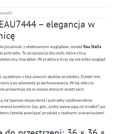
ywalki
REAU7444 – elegancja w
nicę
funkcjonalność z efektownym wyglądem, model
Rea Stella
e potrzeby. To propozycja dla osób, które chcą
tetyczny charakter. W praktyce liczy się nie tylko wygląd,
i, są jednym z kluczowych atutów produktu. Dzięki nim
rysznica po elementy przechowywania. W tej ofercie
tnie prezentuje się w nowoczesnych wnętrzach.
ją się typowe skojarzenia i potrzeby użytkowników
ymania komfortu (np. gdy „szyby zamarzają od środka”) po
 temu łatwiej powiązać produkt z realnymi scenariuszami
do przestrzeni: 36 × 36 ×