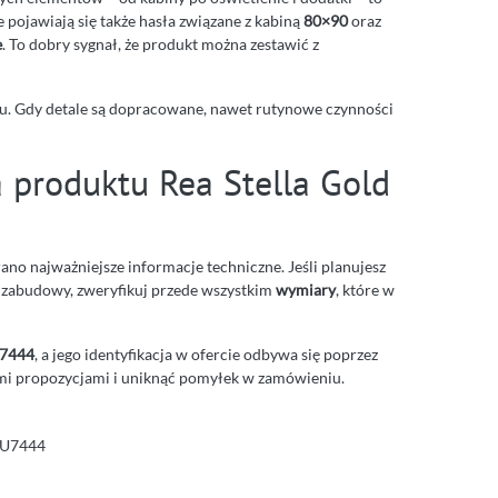
 pojawiają się także hasła związane z kabiną
80×90
oraz
e
. To dobry sygnał, że produkt można zestawić z
łu. Gdy detale są dopracowane, nawet rutynowe czynności
 produktu Rea Stella Gold
ano najważniejsze informacje techniczne. Jeśli planujesz
zabudowy, zweryfikuj przede wszystkim
wymiary
, które w
U7444
, a jego identyfikacja w ofercie odbywa się poprzez
ymi propozycjami i uniknąć pomyłek w zamówieniu.
EAU7444