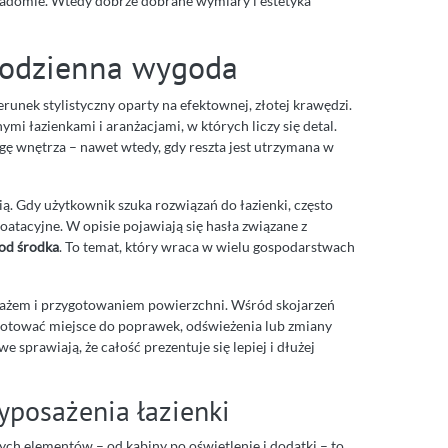
wiadomie. Wtedy dobrze dobrane wymiary i estetyka
 codzienna wygoda
erunek stylistyczny oparty na efektownej, złotej krawędzi.
mi łazienkami i aranżacjami, w których liczy się detal.
gę wnętrza – nawet wtedy, gdy reszta jest utrzymana w
ią. Gdy użytkownik szuka rozwiązań do łazienki, często
oatacyjne. W opisie pojawiają się hasła związane z
 od środka
. To temat, który wraca w wielu gospodarstwach
tażem i przygotowaniem powierzchni. Wśród skojarzeń
zygotować miejsce do poprawek, odświeżenia lub zmiany
sprawiają, że całość prezentuje się lepiej i dłużej
yposażenia łazienki
nych elementów – od kabiny po oświetlenie i dodatki – to