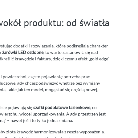
okół produktu: od światła
tując dodatki i rozwiązania, które podkreślają charakter
ak
żarówki LED ozdobne
, to warto zastanowić się nad
reślić krawędzie i faktury, dzięki czemu efekt „gold edge”
 i powierzchni, często pojawia się potrzeba prac
kluczowe, gdy chcesz odświeżyć wnętrze bez wymiany
, takie jak ten model, mogą stać się częścią nowej,
sie pojawiają się
szafki podblatowe łazienkowe
, co
wierzchu, więcej uporządkowania. A gdy przestrzeń jest
ą” – nawet jeśli to tylko jedna zmiana.
aby złota krawędź harmonizowała z resztą wyposażenia.