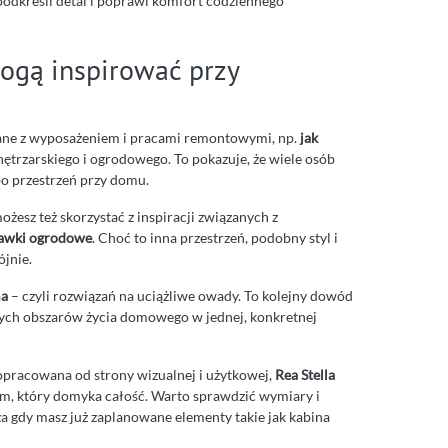
podkreśli detal i poprawi komfort codziennego
mogą inspirować przy
zane z wyposażeniem i pracami remontowymi, np.
jak
nętrzarskiego i ogrodowego. To pokazuje, że wiele osób
po przestrzeń przy domu.
ożesz też skorzystać z inspiracji związanych z
tawki ogrodowe
. Choć to inna przestrzeń, podobny styl i
ójnie.
ma
– czyli rozwiązań na uciążliwe owady. To kolejny dowód
żnych obszarów życia domowego w jednej, konkretnej
 dopracowana od strony wizualnej i użytkowej,
Rea Stella
m, który domyka całość. Warto sprawdzić wymiary i
a gdy masz już zaplanowane elementy takie jak kabina