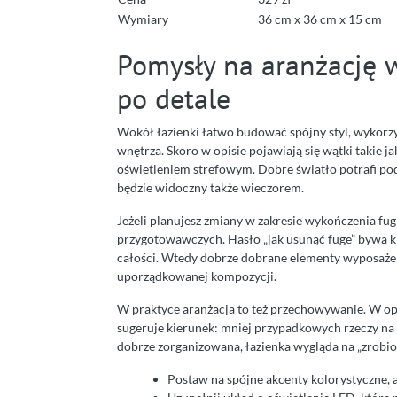
Wymiary
36 cm x 36 cm x 15 cm
Pomysły na aranżację w
po detale
Wokół łazienki łatwo budować spójny styl, wykorzys
wnętrza. Skoro w opisie pojawiają się wątki takie j
oświetleniem strefowym. Dobre światło potrafi podk
będzie widoczny także wieczorem.
Jeżeli planujesz zmiany w zakresie wykończenia fug
przygotowawczych. Hasło „jak usunąć fuge” bywa 
całości. Wtedy dobrze dobrane elementy wyposażenia
uporządkowanej kompozycji.
W praktyce aranżacja to też przechowywanie. W opi
sugeruje kierunek: mniej przypadkowych rzeczy na 
dobrze zorganizowana, łazienka wygląda na „zrobion
Postaw na spójne akcenty kolorystyczne, 