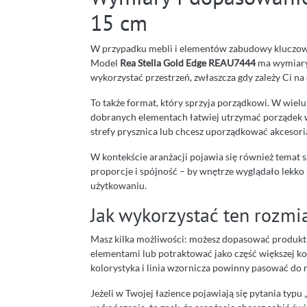
15 cm
W przypadku mebli i elementów zabudowy kluczow
Model
Rea Stella Gold Edge REAU7444
ma wymiar
wykorzystać przestrzeń, zwłaszcza gdy zależy Ci n
To także format, który sprzyja porządkowi. W wielu 
dobranych elementach łatwiej utrzymać porządek w
strefy prysznica lub chcesz uporządkować akcesori
W kontekście aranżacji pojawia się również temat s
proporcje i spójność – by wnętrze wyglądało lekko
użytkowaniu.
Jak wykorzystać ten rozmia
Masz kilka możliwości: możesz dopasować produk
elementami lub potraktować jako część większej ko
kolorystyka i linia wzornicza powinny pasować do 
Jeżeli w Twojej łazience pojawiają się pytania typ