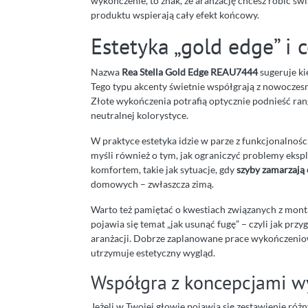
wykończenie, to znak, że aranżację chcesz robić ś
produktu wspierają cały efekt końcowy.
Estetyka „gold edge” i
Nazwa
Rea Stella Gold Edge REAU7444
sugeruje ki
Tego typu akcenty świetnie współgrają z nowoczesny
Złote wykończenia potrafią optycznie podnieść ran
neutralnej kolorystyce.
W praktyce estetyka idzie w parze z funkcjonalnośc
myśli również o tym, jak ograniczyć problemy ekspl
komfortem, takie jak sytuacje, gdy
szyby zamarzają
domowych – zwłaszcza zimą.
Warto też pamiętać o kwestiach związanych z mon
pojawia się temat „jak usunąć fugę” – czyli jak pr
aranżacji. Dobrze zaplanowane prace wykończeniowe 
utrzymuje estetyczny wygląd.
Współgra z koncepcjami w
Jeżeli w Twojej głowie pojawia się zestawienie róż