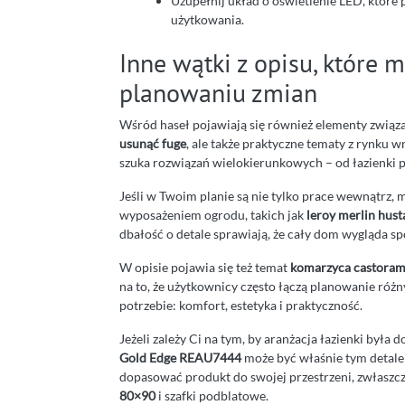
Uzupełnij układ o oświetlenie LED, które 
użytkowania.
Inne wątki z opisu, które 
planowaniu zmian
Wśród haseł pojawiają się również elementy zwią
usunąć fuge
, ale także praktyczne tematy z rynku w
szuka rozwiązań wielokierunkowych – od łazienki 
Jeśli w Twoim planie są nie tylko prace wewnątrz, m
wyposażeniem ogrodu, takich jak
leroy merlin hus
dbałość o detale sprawiają, że cały dom wygląda sp
W opisie pojawia się też temat
komarzyca castora
na to, że użytkownicy często łączą planowanie ró
potrzebie: komfort, estetyka i praktyczność.
Jeżeli zależy Ci na tym, by aranżacja łazienki była
Gold Edge REAU7444
może być właśnie tym detale
dopasować produkt do swojej przestrzeni, zwłaszcz
80×90
i szafki podblatowe.