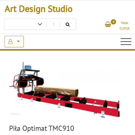
Skip
Art Design Studio
to
content
0
Total
0,00
zł
Piła Optimat TMC910