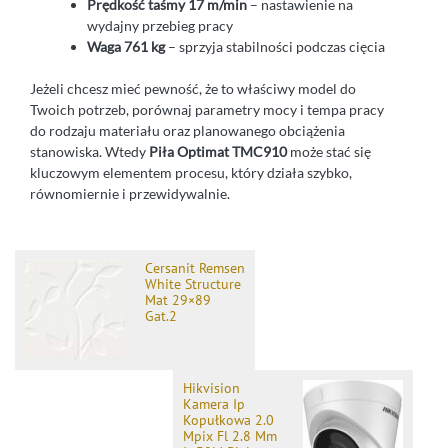
Prędkość taśmy 17 m/min
– nastawienie na
wydajny przebieg pracy
Waga 761 kg
– sprzyja stabilności podczas cięcia
Jeżeli chcesz mieć pewność, że to właściwy model do
Twoich potrzeb, porównaj parametry mocy i tempa pracy
do rodzaju materiału oraz planowanego obciążenia
stanowiska. Wtedy
Piła Optimat TMC910
może stać się
kluczowym elementem procesu, który działa szybko,
równomiernie i przewidywalnie.
Cersanit Remsen
White Structure
Mat 29×89
Gat.2
Hikvision
Kamera Ip
Kopułkowa 2.0
Mpix Fl 2.8 Mm