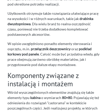
pod określone potrzeby realizacji.
Użytkownik otrzymuje także rozwiązania ułatwiające pracę
na wysokości i w różnych warunkach, takie jak
drabinka
dwustopniowa
. Dla wielu branż to realna oszczędność
czasu, ponieważ nie trzeba dodatkowo kompletować
podstawowych akcesoriów.
W opisie uwzględniono ponadto elementy sterowania i
osprzętu, m.in.
przełącznik deszczownicy
oraz
podkład
korkowy pod panele
. Całość może być przydatna wtedy, gdy
prace obejmują zarówno obróbkę materiałów, jak i
przygotowanie pod dalsze etapy montażowe.
Komponenty związane z
instalacją i montażem
Wśród wyszczególnionych elementów znajdują się także
elementy typu
kabina
o wymiarach
80×80
. Pojawiają się też
odniesienia do rozwiązań “castorama” w kontekście
poszczególnych części. Jeśli realizujesz projekty, w których