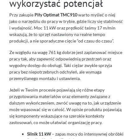
wykorzystać potencjał
Przy zakupie
Piły Optimat TMC910
warto myśleć o niej
jako o narzędziu do pracy w trybie, gdzie liczy się stabilność
i wydajność. Moc 11 kW oraz prędkość taśmy 17 m/min
wskazują, że to sprzęt nastawiony na realne tempo
produkcji, a nie sporadyczne cięcie “od czasu do czasu”.
Ze względu na wagę 761 kg dobrze jest zaplanować miejsce
pracy tak, aby zapewnić odpowiednią przestrzeń oraz
wygodny dostęp do obsługi. Taki ciężar zwykle sprzyja
pracy bez niepotrzebnych odchyleń, ale wymaga
przemyślanego montażu i ustawienia.
Jeżeli w Twoim procesie pojawiają się różne etapy
przygotowania materiałów oraz elementy związane z
dalszym wykończeniem, zwróć uwagę na to, jak urządzenie
może wpasować się w całość. W opisie produktu pojawiają
się komponenty wskazujące na szerokie konteksty
zastosowań, co może ułatwiać organizację pracy.
Silnik 11 kW
– zapas mocy do intensywnej obróbki