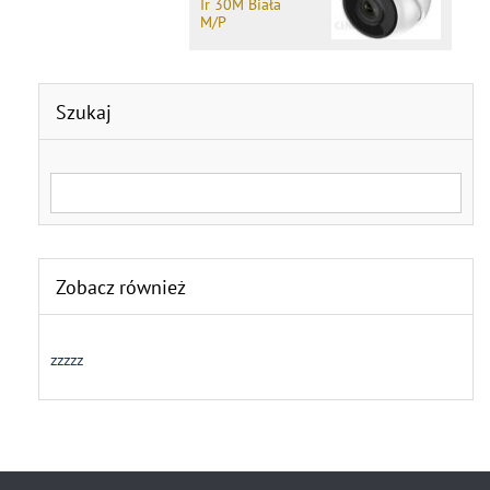
Ir 30M Biała
M/P
Szukaj
Search for:
Zobacz również
zzzzz