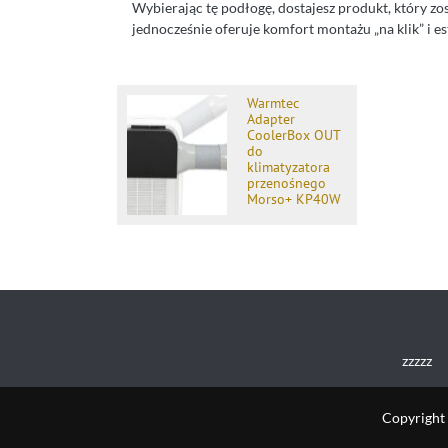
Wybierając tę podłogę, dostajesz produkt, który z
jednocześnie oferuje komfort montażu „na klik” i e
Warmtec
Adapter
CoolerBox OUT
do
klimatyzatora
przenośnego
Morso+ KP40W
zzzzz
Copyright 