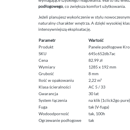
wymagające szybkiego reagowania. Warto też wiedz
podłogowego
, co zwiększa komfort użytkowania.
Jeżeli planujesz wykończenie w stylu nowoczesnym
naturalny charakter wnętrza. A dzięki wysokiej klas
intensywniejszą eksploatację.
Parametr
Wartość
Produkt
Panele podłogowe Kro
SKU
645c652db7ac
Cena
82.99 zł
Wymiary
1285 x 192 mm
Grubość
8 mm
Ilość w opakowaniu
2,22 m²
Klasa ścieralności
AC 5 / 33
Gwarancja
30 lat
System łączenia
na klik (1click2go pure)
Fuga
tak (V-fuga)
Wodoodporność
tak, 100h
Ogrzewanie podłogowe
tak