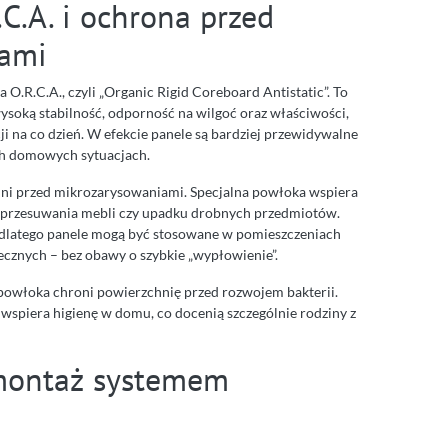
C.A. i ochrona przed
iami
O.R.C.A., czyli „Organic Rigid Coreboard Antistatic”. To
wysoką stabilność, odporność na wilgoć oraz właściwości,
 na co dzień. W efekcie panele są bardziej przewidywalne
ch domowych sytuacjach.
ni przed mikrozarysowaniami. Specjalna powłoka wspiera
i przesuwania mebli czy upadku drobnych przedmiotów.
 dlatego panele mogą być stosowane w pomieszczeniach
ecznych – bez obawy o szybkie „wypłowienie”.
a powłoka chroni powierzchnię przed rozwojem bakterii.
 wspiera higienę w domu, co docenią szczególnie rodziny z
 montaż systemem