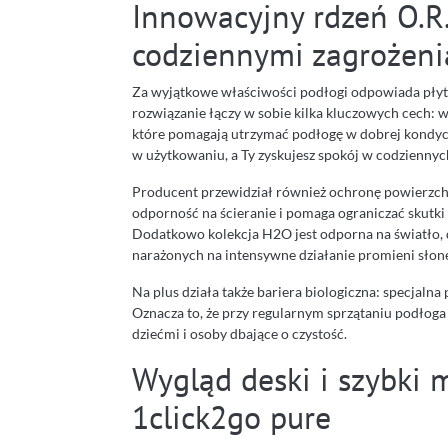
Innowacyjny rdzeń O.R.
codziennymi zagrożen
Za wyjątkowe właściwości podłogi odpowiada płyta 
rozwiązanie łączy w sobie kilka kluczowych cech: 
które pomagają utrzymać podłogę w dobrej kondycji
w użytkowaniu, a Ty zyskujesz spokój w codzienny
Producent przewidział również ochronę powierzch
odporność na ścieranie i pomaga ograniczać skutk
Dodatkowo kolekcja H2O jest odporna na światło,
narażonych na intensywne działanie promieni słon
Na plus działa także bariera biologiczna: specjaln
Oznacza to, że przy regularnym sprzątaniu podłoga
dziećmi i osoby dbające o czystość.
Wygląd deski i szybki
1click2go pure