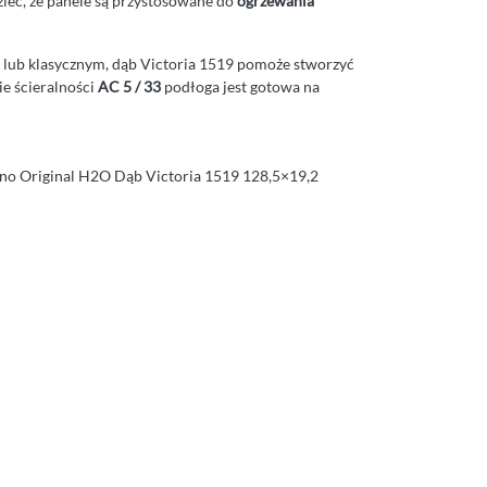
ieć, że panele są przystosowane do
ogrzewania
 lub klasycznym, dąb Victoria 1519 pomoże stworzyć
ie ścieralności
AC 5 / 33
podłoga jest gotowa na
no Original H2O Dąb Victoria 1519 128,5×19,2