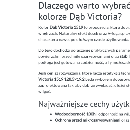
Dlaczego warto wybrać
kolorze Dąb Victoria?
Kolor
Dąb Victoria 1519
to propozycja, która dobr
wnętrzach. Naturalny efekt desek oraz V-fuga sprawi
charakteru nawet po dłuższym czasie użytkowania.
Do tego dochodzi połączenie praktycznych parame
powierzchni przed mikrozarysowaniami oraz
stabi
podłoga jest gotowa na codzienność, a Ty możesz sku
Jeśli cenisz rozwiązania, które łączą estetykę z tec
Victoria 1519 128,5×19,2
będą wyborem dopasowan
zaprojektowana tak, aby dobrze wyglądać, dłużej s
wilgoć.
Najważniejsze cechy użyt
Wodoodporność 100h
i odporność na wil
Ochrona przed mikrozarysowaniami
oraz 