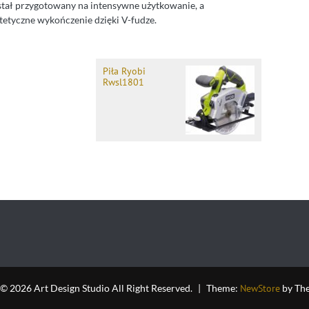
ostał przygotowany na intensywne użytkowanie, a
stetyczne wykończenie dzięki V-fudze.
Piła Ryobi
Rwsl1801
© 2026 Art Design Studio All Right Reserved.
|
Theme:
NewStore
by Th