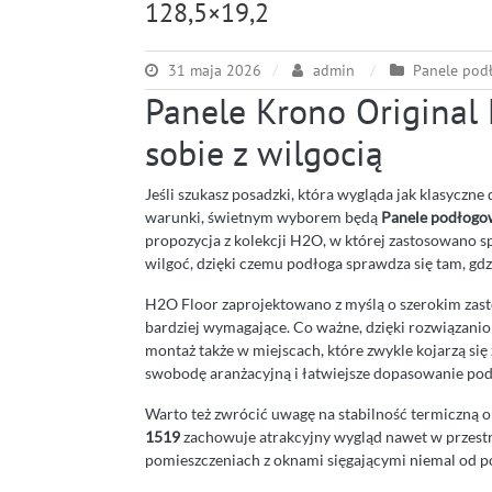
128,5×19,2
31 maja 2026
admin
Panele pod
Panele Krono Original 
sobie z wilgocią
Jeśli szukasz posadzki, która wygląda jak klasyczne
warunki, świetnym wyborem będą
Panele podłogo
propozycja z kolekcji H2O, w której zastosowano 
wilgoć, dzięki czemu podłoga sprawdza się tam, gdz
H2O Floor zaprojektowano z myślą o szerokim zast
bardziej wymagające. Co ważne, dzięki rozwiązani
montaż także w miejscach, które zwykle kojarzą się
swobodę aranżacyjną i łatwiejsze dopasowanie podł
Warto też zwrócić uwagę na stabilność termiczną o
1519
zachowuje atrakcyjny wygląd nawet w przestrz
pomieszczeniach z oknami sięgającymi niemal od po