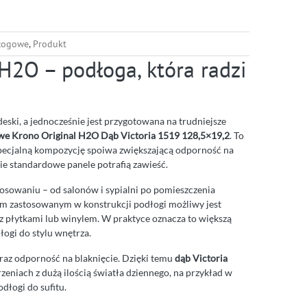
łogowe
,
Produkt
H2O – podłoga, która radzi
 deski, a jednocześnie jest przygotowana na trudniejsze
we Krono Original H2O Dąb Victoria 1519 128,5×19,2
. To
specjalną kompozycję spoiwa zwiększającą odporność na
ie standardowe panele potrafią zawieść.
osowaniu – od salonów i sypialni po pomieszczenia
om zastosowanym w konstrukcji podłogi możliwy jest
 z płytkami lub winylem. W praktyce oznacza to większą
ogi do stylu wnętrza.
raz odporność na blaknięcie. Dzięki temu
dąb Victoria
eniach z dużą ilością światła dziennego, na przykład w
dłogi do sufitu.