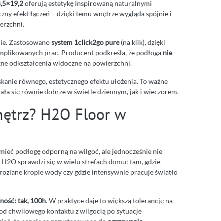
,5×19,2
oferują estetykę inspirowaną naturalnymi
yczny efekt łączeń – dzięki temu wnętrze wygląda spójnie i
ierzchni.
nie. Zastosowano
system 1click2go pure
(na klik), dzięki
omplikowanych prac. Producent podkreśla, że podłoga
nie
yczne odkształcenia widoczne na powierzchni.
yskanie równego, estetycznego efektu ułożenia. To ważne
ała się równie dobrze w świetle dziennym, jak i wieczorem.
nętrz? H2O Floor w
 mieć podłogę odporną na wilgoć, ale jednocześnie nie
 H2O sprawdzi się w wielu strefach domu: tam, gdzie
ę rozlane krople wody czy gdzie intensywnie pracuje światło
ość: tak, 100h
. W praktyce daje to większą tolerancję na
 od chwilowego kontaktu z wilgocią po sytuacje