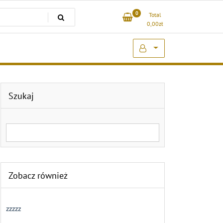
0
Total
0,00
zł
Szukaj
Search for:
Zobacz również
zzzzz