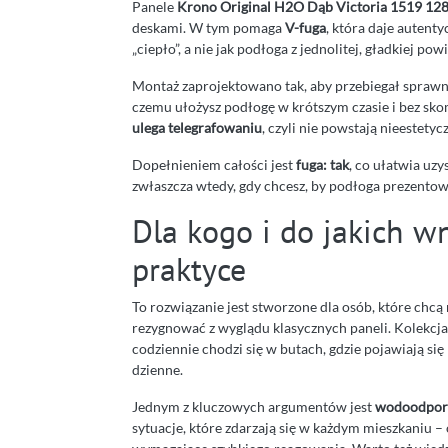
Panele
Krono Original H2O Dąb Victoria 1519 128
deskami. W tym pomaga
V-fuga
, która daje autent
„ciepło”, a nie jak podłoga z jednolitej, gładkiej pow
Montaż zaprojektowano tak, aby przebiegał spraw
czemu ułożysz podłogę w krótszym czasie i bez sk
ulega telegrafowaniu
, czyli nie powstają nieestet
Dopełnieniem całości jest
fuga: tak
, co ułatwia uz
zwłaszcza wtedy, gdy chcesz, by podłoga prezentow
Dla kogo i do jakich w
praktyce
To rozwiązanie jest stworzone dla osób, które chcą
rezygnować z wyglądu klasycznych paneli. Kolekcja
codziennie chodzi się w butach, gdzie pojawiają si
dzienne.
Jednym z kluczowych argumentów jest
wodoodporn
sytuacje, które zdarzają się w każdym mieszkaniu –