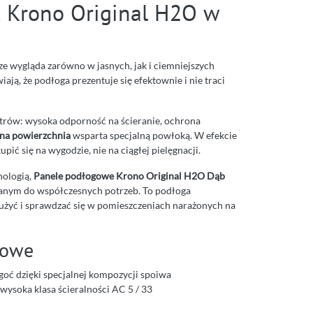
 Krono Original H2O w
ze wygląda zarówno w jasnych, jak i ciemniejszych
ają, że podłoga prezentuje się efektownie i nie traci
trów: wysoka odporność na ścieranie, ochrona
lna powierzchnia
wsparta specjalną powłoką. W efekcie
pić się na wygodzie, nie na ciągłej pielęgnacji.
hnologią,
Panele podłogowe Krono Original H2O Dąb
ym do współczesnych potrzeb. To podłoga
łużyć i sprawdzać się w pomieszczeniach narażonych na
kowe
goć dzięki specjalnej kompozycji spoiwa
wysoka klasa ścieralności AC 5 / 33