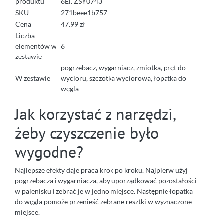
produktu
6El. ZSY0743
SKU
271beee1b757
Cena
47.99 zł
Liczba
elementów w
6
zestawie
pogrzebacz, wygarniacz, zmiotka, pręt do
W zestawie
wycioru, szczotka wyciorowa, łopatka do
węgla
Jak korzystać z narzędzi,
żeby czyszczenie było
wygodne?
Najlepsze efekty daje praca krok po kroku. Najpierw użyj
pogrzebacza i wygarniacza, aby uporządkować pozostałości
w palenisku i zebrać je w jedno miejsce. Następnie łopatka
do węgla pomoże przenieść zebrane resztki w wyznaczone
miejsce.