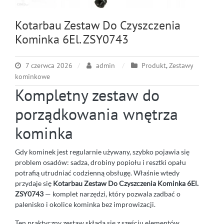
Kotarbau Zestaw Do Czyszczenia
Kominka 6El. ZSY0743
7 czerwca 2026
admin
Produkt
,
Zestawy
kominkowe
Kompletny zestaw do
porządkowania wnętrza
kominka
Gdy kominek jest regularnie używany, szybko pojawia się
problem osadów: sadza, drobiny popiołu i resztki opału
potrafią utrudniać codzienną obsługę. Właśnie wtedy
przydaje się
Kotarbau Zestaw Do Czyszczenia Kominka 6El.
ZSY0743
— komplet narzędzi, który pozwala zadbać o
palenisko i okolice kominka bez improwizacji.
Ten praktyczny zestaw składa się z sześciu elementów,