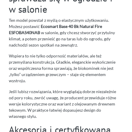
w salonie
Ten model powstał z myślą o elastycznym użytkowaniu.
Możesz postawić
Ecosmart Base 40 Bk Natural Fire
ESFOBAS40NAB
w salonie, gdy chcesz stworzyć przytulny
klimat, a potem przenieść go na taras lub do ogrodu, gdy
nadchodzi sezon spotkań na zewnątrz.
Wspiera to nie tylko odporność materiałów, ale też
przemyślana konstrukcja. Gładkie, eleganckie wykończenie
oraz współczesna forma sprawiają, że biokominek nie jest
„tylko” urządzeniem grzewczym – staje się elementem
wystroju.
Jeśli lubisz rozwiązania, które wyglądają dobrze niezależnie
od pory roku, zwróć uwagę, że producent przewiduje różne
wersje kolorystyczne oraz wariant z olejowanym drewnem
tekowym. W praktyce łatwiej dopasujesz design do
własnego stylu.
Akcesoria i certyfikowana