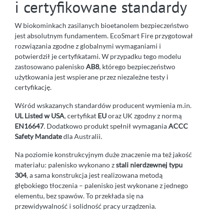
i certyfikowane standardy
W biokominkach zasilanych bioetanolem bezpieczeństwo
jest absolutnym fundamentem. EcoSmart Fire przygotował
rozwiązania zgodne z globalnymi wymaganiami i
potwierdził je certyfikatami. W przypadku tego modelu
zastosowano palenisko
AB8
, którego bezpieczeństwo
użytkowania jest wspierane przez niezależne testy i
certyfikację.
Wśród wskazanych standardów producent wymienia m.in.
UL Listed w USA
, certyfikat
EU
oraz UK zgodny z normą
EN16647
. Dodatkowo produkt spełnił wymagania
ACCC
Safety Mandate
dla Australii.
Na poziomie konstrukcyjnym duże znaczenie ma też jakość
materiału: palenisko wykonano z
stali nierdzewnej typu
304
, a sama konstrukcja jest realizowana metodą
głębokiego tłoczenia – palenisko jest wykonane z jednego
elementu, bez spawów. To przekłada się na
przewidywalność i solidność pracy urządzenia.