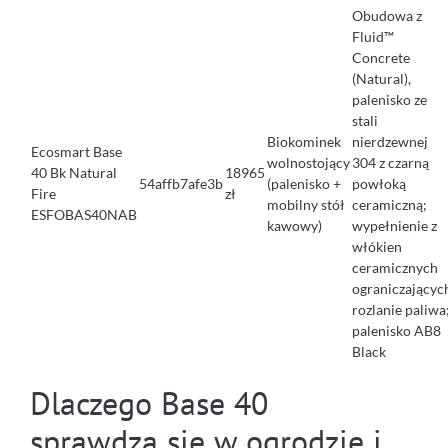
Obudowa z
Fluid™
Concrete
(Natural),
palenisko ze
stali
Biokominek
nierdzewnej
Ecosmart Base
wolnostojący
304 z czarną
40 Bk Natural
18965
54affb7afe3b
(palenisko +
powłoką
Fire
zł
mobilny stół
ceramiczną;
ESFOBAS40NAB
kawowy)
wypełnienie z
włókien
ceramicznych
ograniczającyc
rozlanie paliwa
palenisko AB8
Black
Dlaczego Base 40
sprawdza się w ogrodzie i