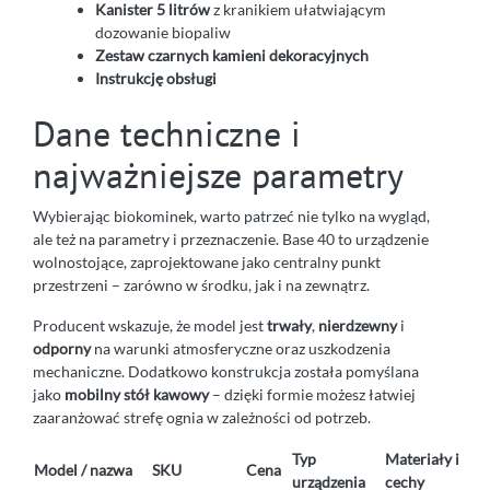
Kanister 5 litrów
z kranikiem ułatwiającym
dozowanie biopaliw
Zestaw czarnych kamieni dekoracyjnych
Instrukcję obsługi
Dane techniczne i
najważniejsze parametry
Wybierając biokominek, warto patrzeć nie tylko na wygląd,
ale też na parametry i przeznaczenie. Base 40 to urządzenie
wolnostojące, zaprojektowane jako centralny punkt
przestrzeni – zarówno w środku, jak i na zewnątrz.
Producent wskazuje, że model jest
trwały
,
nierdzewny
i
odporny
na warunki atmosferyczne oraz uszkodzenia
mechaniczne. Dodatkowo konstrukcja została pomyślana
jako
mobilny stół kawowy
– dzięki formie możesz łatwiej
zaaranżować strefę ognia w zależności od potrzeb.
Typ
Materiały i
Model / nazwa
SKU
Cena
urządzenia
cechy