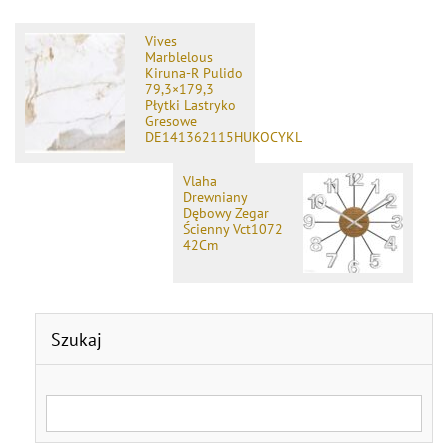
Vives
Marblelous
Kiruna-R Pulido
79,3×179,3
Płytki Lastryko
Gresowe
DE141362115HUKOCYKL
Vlaha
Drewniany
Dębowy Zegar
Ścienny Vct1072
42Cm
Szukaj
Search for: