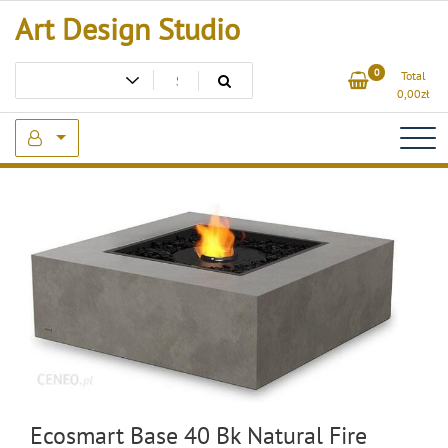
Skip
Art Design Studio
to
content
0
Total
0,00
zł
Ecosmart Base 40 Bk Natural Fire