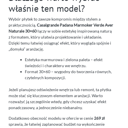
właśnie ten model?
Wybór płytek to zawsze kompromis między stylem a
praktycznością.
Casalgrande Padana Marmoker Verde Aver
Naturale 30×60
łączy w sobie estetykę inspirowaną naturą
z formatem, który ułatwia projektowanie i układanie.
Dzięki temu łatwiej osiągnąć efekt, który wygląda spójnie i
„domyka” aranżację.
Estetyka marmurowa i zielona paleta – efekt
świeżości i charakteru we wnętrzu.
Format 30×60 – wygodny do tworzenia równych,
czytelnych kompozycji.
Jeżeli planujesz odświeżenie wnętrza lub remont, ta płytka
może stać się kluczowym elementem aranżacji. Warto
rozważyć ją szczególnie wtedy, gdy chcesz uzyskać efekt
ponadczasowy, a jednocześnie niebanalny.
Dodatkowo obecność modelu w ofercie w cenie
269 zł
sprawia, że łatwiej zaplanować budżet na wykończenie