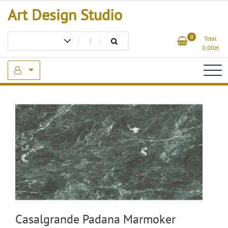
Skip
Art Design Studio
to
content
0
Total
0,00
zł
Casalgrande Padana Marmoker