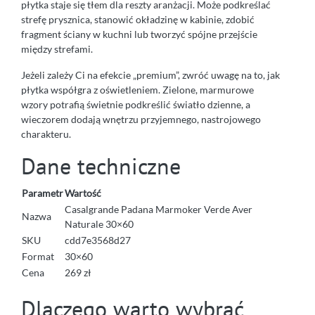
płytka staje się tłem dla reszty aranżacji. Może podkreślać
strefę prysznica, stanowić okładzinę w kabinie, zdobić
fragment ściany w kuchni lub tworzyć spójne przejście
między strefami.
Jeżeli zależy Ci na efekcie „premium”, zwróć uwagę na to, jak
płytka współgra z oświetleniem. Zielone, marmurowe
wzory potrafią świetnie podkreślić światło dzienne, a
wieczorem dodają wnętrzu przyjemnego, nastrojowego
charakteru.
Dane techniczne
Parametr
Wartość
Casalgrande Padana Marmoker Verde Aver
Nazwa
Naturale 30×60
SKU
cdd7e3568d27
Format
30×60
Cena
269 zł
Dlaczego warto wybrać