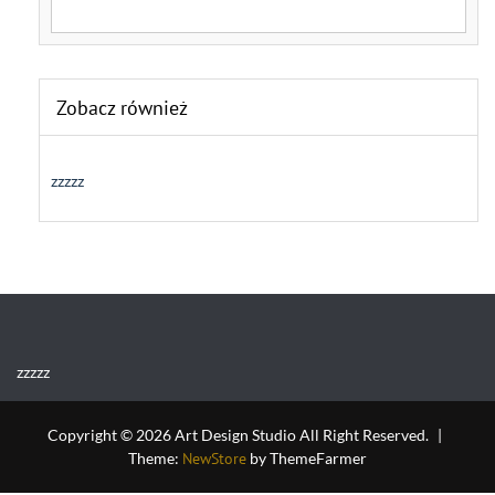
Search for:
Zobacz również
zzzzz
zzzzz
Copyright © 2026 Art Design Studio All Right Reserved.
|
Theme:
NewStore
by ThemeFarmer