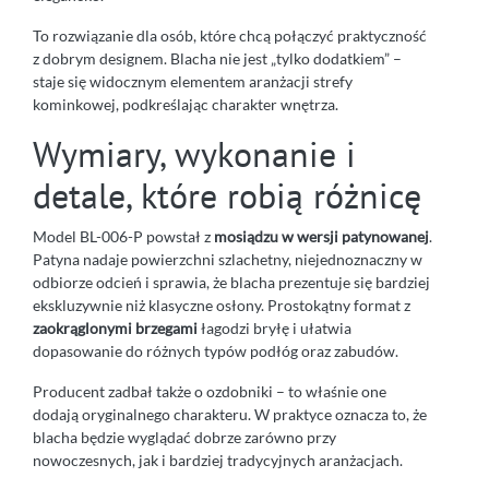
To rozwiązanie dla osób, które chcą połączyć praktyczność
z dobrym designem. Blacha nie jest „tylko dodatkiem” –
staje się widocznym elementem aranżacji strefy
kominkowej, podkreślając charakter wnętrza.
Wymiary, wykonanie i
detale, które robią różnicę
Model BL-006-P powstał z
mosiądzu w wersji patynowanej
.
Patyna nadaje powierzchni szlachetny, niejednoznaczny w
odbiorze odcień i sprawia, że blacha prezentuje się bardziej
ekskluzywnie niż klasyczne osłony. Prostokątny format z
zaokrąglonymi brzegami
łagodzi bryłę i ułatwia
dopasowanie do różnych typów podłóg oraz zabudów.
Producent zadbał także o ozdobniki – to właśnie one
dodają oryginalnego charakteru. W praktyce oznacza to, że
blacha będzie wyglądać dobrze zarówno przy
nowoczesnych, jak i bardziej tradycyjnych aranżacjach.