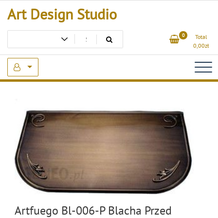
Skip
Art Design Studio
to
content
0
Total
0,00
zł
Artfuego Bl-006-P Blacha Przed