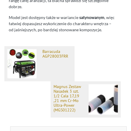
rangę całej aranżacji, ta blacha sprawdzi się szczególnie
dobrze.
Model jest dostępny także w wariancie
satynowanym
, więc
łatwiej dopasujesz wykończenie do charakteru wnętrza –
od jaśniejszych, po bardziej stonowane kompozycje.
Barracuda
AGP28003FRR
Magnus Zestaw
Nasadek 3 szt.
1/2 Cala 17,19
,21 mm Cr-Mo
Ultra-Power
(MGS01222)