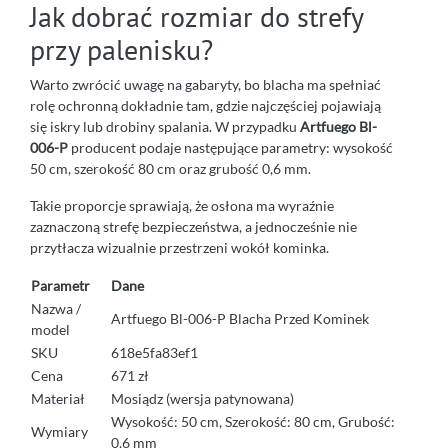
Jak dobrać rozmiar do strefy
przy palenisku?
Warto zwrócić uwagę na gabaryty, bo blacha ma spełniać
rolę ochronną dokładnie tam, gdzie najczęściej pojawiają
się iskry lub drobiny spalania. W przypadku
Artfuego Bl-
006-P
producent podaje następujące parametry: wysokość
50 cm, szerokość 80 cm oraz grubość 0,6 mm.
Takie proporcje sprawiają, że osłona ma wyraźnie
zaznaczoną strefę bezpieczeństwa, a jednocześnie nie
przytłacza wizualnie przestrzeni wokół kominka.
Parametr
Dane
Nazwa /
Artfuego Bl-006-P Blacha Przed Kominek
model
SKU
618e5fa83ef1
Cena
671 zł
Materiał
Mosiądz (wersja patynowana)
Wysokość: 50 cm, Szerokość: 80 cm, Grubość:
Wymiary
0,6 mm