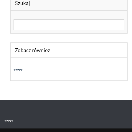
Szukaj
Search for:
Zobacz również
zzzzz
zzzzz