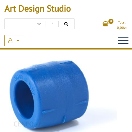
Skip
Art Design Studio
to
content
0
Total
0,00
zł