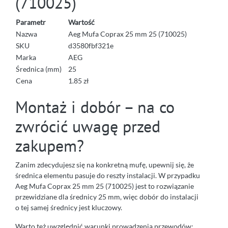
(710025)
Parametr
Wartość
Nazwa
Aeg Mufa Coprax 25 mm 25 (710025)
SKU
d3580fbf321e
Marka
AEG
Średnica (mm)
25
Cena
1.85 zł
Montaż i dobór – na co
zwrócić uwagę przed
zakupem?
Zanim zdecydujesz się na konkretną mufę, upewnij się, że
średnica elementu pasuje do reszty instalacji. W przypadku
Aeg Mufa Coprax 25 mm 25 (710025) jest to rozwiązanie
przewidziane dla średnicy 25 mm, więc dobór do instalacji
o tej samej średnicy jest kluczowy.
Warto też uwzględnić warunki prowadzenia przewodów: